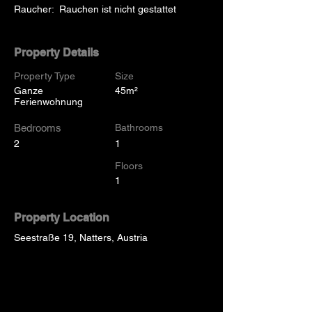
Raucher:  Rauchen ist nicht gestattet
Property Details
Property Type
Size
Ganze
45m²
Ferienwohnung
Bedrooms
Bathrooms
2
1
Floors
1
Property Location
Seestraße 19, Natters, Austria