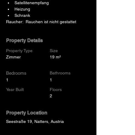
Satellitenempfang
Heizung
Schrank
Raucher:  Rauchen ist nicht gestattet
Property Details
Property Type
Size
Zimmer
19 m²
Bedrooms
Bathrooms
1
1
Year Built
Floors
2
Property Location
Seestraße 19, Natters, Austria