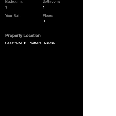
Bedrooms
Bathrooms
1
1
Year Built
Floors
0
Property Location
Seestraße 19, Natters, Austria