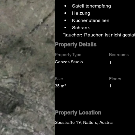
Satellitenempfang
Heizung
Küchenutensilien
Schrank
Raucher:  Rauchen ist nicht gestat
Property Details
Property Type
Bedrooms
Ganzes Studio
1
Size
Floors
35 m²
1
Property Location
Seestraße 19, Natters, Austria