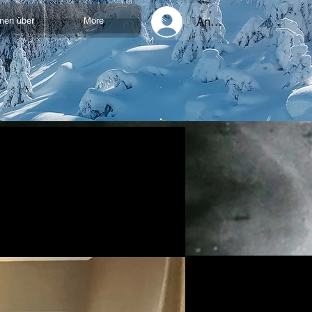
Anmelden
onen über
More