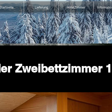
Startseite
Lieferung
HotelZimmer
Informati
er Zweibettzimmer 