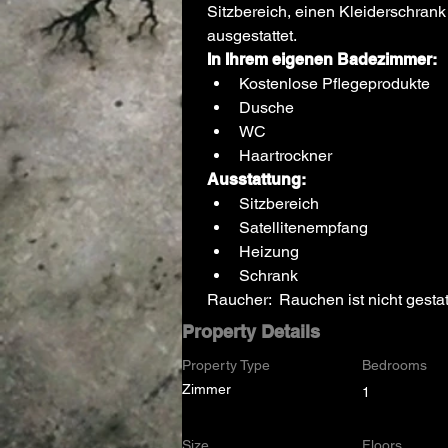
Sitzbereich, einen Kleiderschrank
ausgestattet.
In Ihrem eigenen Badezimmer:
Kostenlose Pflegeprodukte
Dusche
WC
Haartrockner
Ausstattung:
Sitzbereich
Satellitenempfang
Heizung
Schrank
Raucher:  Rauchen ist nicht gestat
Property Details
Property Type
Bedrooms
Zimmer
1
Size
Floors