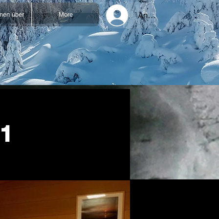
Anmelden
onen über
More
11