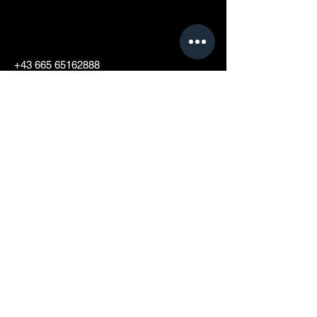
+43 665 65162888
info@artsporthotel.a
t