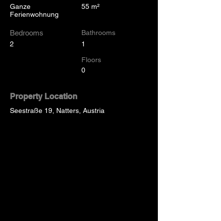
Ganze
55 m²
Ferienwohnung
Bedrooms
Bathrooms
2
1
Floors
0
Property Location
Seestraße 19, Natters, Austria