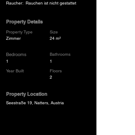
Raucher:  Rauchen ist nicht gestattet
Property Details
Property Type
Size
Zimmer
24 m²
Bedrooms
Bathrooms
1
1
Year Built
Floors
2
Property Location
Seestraße 19, Natters, Austria