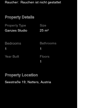
Raucher:  Rauchen ist nicht gestattet
Property Details
Property Type
Size
Ganzes Studio
25 m²
Bedrooms
Bathrooms
1
1
Year Built
Floors
1
Property Location
Seestraße 19, Natters, Austria