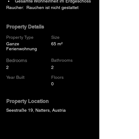
Gesamte Wohneinheit im Erdgeschoss
Raucher:  Rauchen ist nicht gestattet
Property Details
Property Type
Size
Ganze
65 m²
Ferienwohnung
Bedrooms
Bathrooms
2
2
Year Built
Floors
0
Property Location
Seestraße 19, Natters, Austria