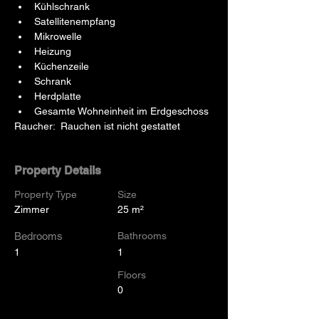
Kühlschrank
Satellitenempfang
Mikrowelle
Heizung
Küchenzeile
Schrank
Herdplatte
Gesamte Wohneinheit im Erdgeschoss
Raucher:  Rauchen ist nicht gestattet
Property Details
Property Type
Size
Zimmer
25 m²
Bedrooms
Bathrooms
1
1
Floors
0