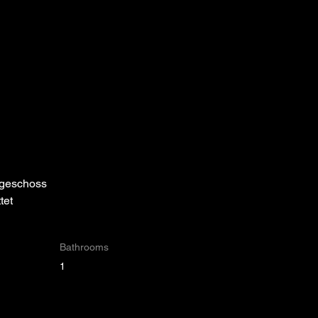
dgeschoss
tet
Bathrooms
1