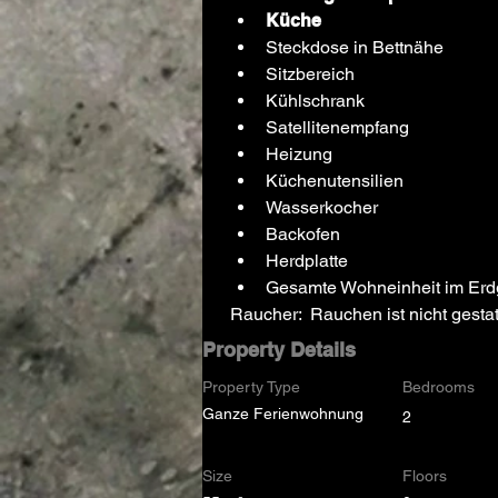
Küche
Steckdose in Bettnähe
Sitzbereich
Kühlschrank
Satellitenempfang
Heizung
Küchenutensilien
Wasserkocher
Backofen
Herdplatte
Gesamte Wohneinheit im Er
Raucher:  Rauchen ist nicht gestat
Property Details
Property Type
Bedrooms
Ganze Ferienwohnung
2
Size
Floors