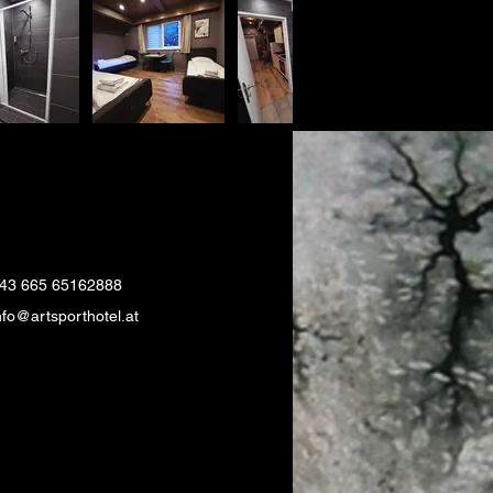
43 665 65162888
nfo@artsporthotel.at