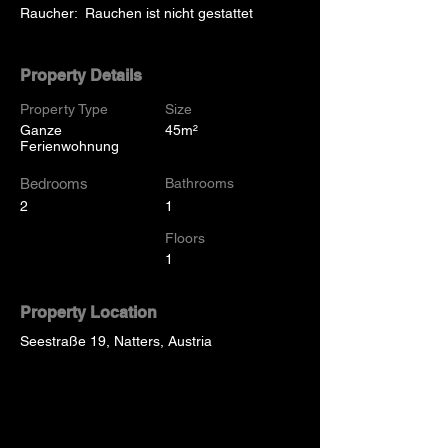
Raucher:  Rauchen ist nicht gestattet
Property Details
Property Type
Size
Ganze
45m²
Ferienwohnung
Bedrooms
Bathrooms
2
1
Floors
1
Property Location
Seestraße 19, Natters, Austria