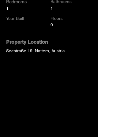
Bedrooms
Bathrooms
1
1
Year Built
Floors
0
Property Location
Seestraße 19, Natters, Austria